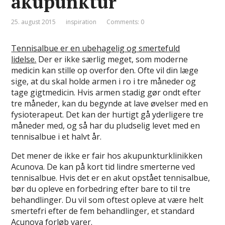
akupunktur
25. august 2015
inspiration
Comments: 0
Tennisalbue er en ubehagelig og smertefuld
lidelse.
Der er ikke særlig meget, som moderne
medicin kan stille op overfor den. Ofte vil din læge
sige, at du skal holde armen i ro i tre måneder og
tage gigtmedicin. Hvis armen stadig gør ondt efter
tre måneder, kan du begynde at lave øvelser med en
fysioterapeut. Det kan der hurtigt gå yderligere tre
måneder med, og så har du pludselig levet med en
tennisalbue i et halvt år.
Det mener de ikke er fair hos akupunkturklinikken
Acunova. De kan på kort tid lindre smerterne ved
tennisalbue. Hvis det er en akut opstået tennisalbue,
bør du opleve en forbedring efter bare to til tre
behandlinger. Du vil som oftest opleve at være helt
smertefri efter de fem behandlinger, et standard
Acunova forløb varer.